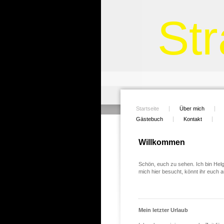
St
Startseite
Über mich
Gästebuch
Kontakt
Willkommen
Schön, euch zu sehen. Ich bin Helg
mich hier besucht, könnt ihr euch 
Mein letzter Urlaub