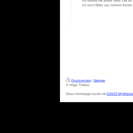
Ich nehme mir immer mehr Zeit für
ich euch Bilder aus meinem letzten 
Druckversion
|
Sitemap
© Helge Thielow
Diese Homepage wurde mit
IONOS MyWebsit