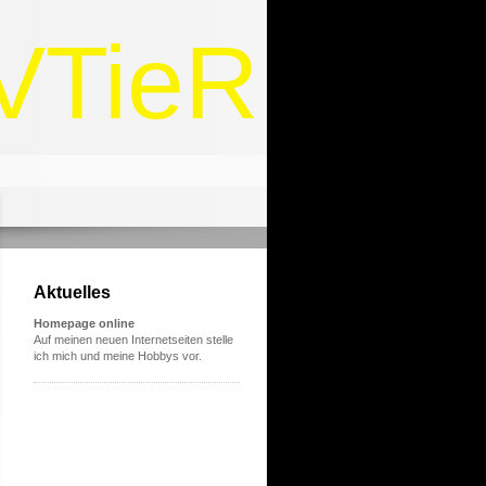
VTieR
Aktuelles
Homepage online
Auf meinen neuen Internetseiten stelle
ich mich und meine Hobbys vor.