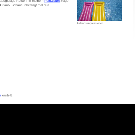
 ausgiebige Reisen. In meinem
Fotoalbum
zeige
Urlaub. Schaut unbedingt mal rein.
Urlaubsimpressionen
e
erstellt.